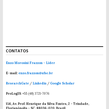
CONTATOS
Enzo Morosini Frazzon – Líder
E-mail:
enzo.frazzon@ufsc.br
ResearchGate
/
Linkedin
/
Google Scholar
ProLogIS
: +55 (48) 3721-7076
156, Av. Prof. Henrique da Silva Fontes, 2 – Trindade,
Florianópolis – SC, 88036-020, Brazil.