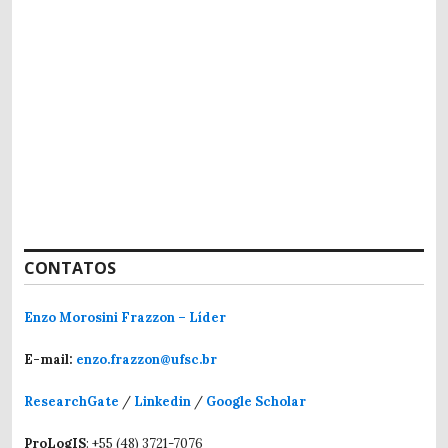
CONTATOS
Enzo Morosini Frazzon – Líder
E-mail:
enzo.frazzon@ufsc.br
ResearchGate
/
Linkedin
/
Google Scholar
ProLogIS
: +55 (48) 3721-7076