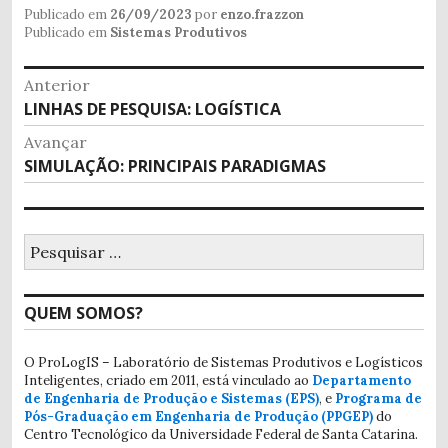
Publicado em
26/09/2023
por
enzo.frazzon
Publicado em
Sistemas Produtivos
Navegação
Anterior
Post
LINHAS DE PESQUISA: LOGÍSTICA
de
anterior:
Avançar
Post
Próximo
SIMULAÇÃO: PRINCIPAIS PARADIGMAS
post:
Pesquisar
por:
QUEM SOMOS?
O ProLogIS – Laboratório de Sistemas Produtivos e Logísticos
Inteligentes, criado em 2011, está vinculado ao
Departamento
de Engenharia de Produção e Sistemas (EPS)
, e
Programa de
Pós-Graduação em Engenharia de Produção (PPGEP)
do
Centro Tecnológico da Universidade Federal de Santa Catarina.