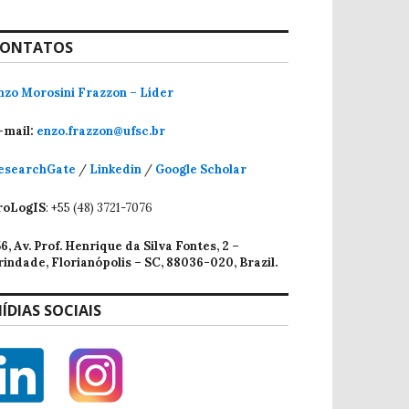
ONTATOS
nzo Morosini Frazzon – Líder
-mail:
enzo.frazzon@ufsc.br
esearchGate
/
Linkedin
/
Google Scholar
roLogIS
: +55 (48) 3721-7076
56, Av. Prof. Henrique da Silva Fontes, 2 –
rindade, Florianópolis – SC, 88036-020, Brazil.
ÍDIAS SOCIAIS