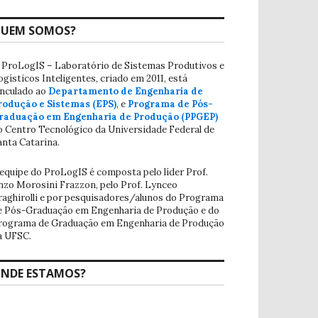
UEM SOMOS?
 ProLogIS – Laboratório de Sistemas Produtivos e
ogísticos Inteligentes, criado em 2011, está
inculado ao
Departamento de Engenharia de
rodução e Sistemas (EPS)
, e
Programa de Pós-
raduação em Engenharia de Produção (PPGEP)
o Centro Tecnológico da Universidade Federal de
anta Catarina.
 equipe do ProLogIS é composta pelo líder Prof.
nzo Morosini Frazzon, pelo Prof. Lynceo
raghirolli e por pesquisadores/alunos do Programa
e Pós-Graduação em Engenharia de Produção e do
rograma de Graduação em Engenharia de Produção
a UFSC.
NDE ESTAMOS?