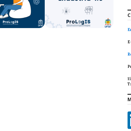
C
E
E
R
P
1
T
M