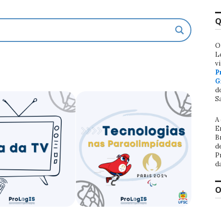
Q
O
L
v
P
G
d
S
A
E
B
d
P
d
O